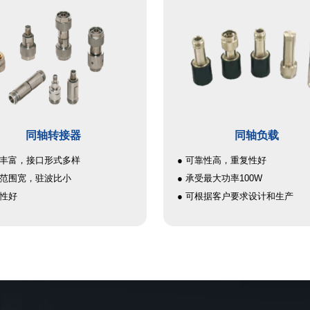
Hz）
● 广泛应用于军工、航空航天、
小 型
领域中宽带信号功分、合成、功
准、功率监测等场合
同轴转接器
同轴负载
种丰富，接口形式多样
● 可靠性高，重复性好
带范围宽，驻波比小
● 承受最大功率100W
复性好
● 可根据客户要求设计和生产
● 驻波比小，频带宽，可覆盖
DC~67GHz
● 接口形式多样，主要有7mm、
3.5mm、2.92mm、2.4mm和1.8