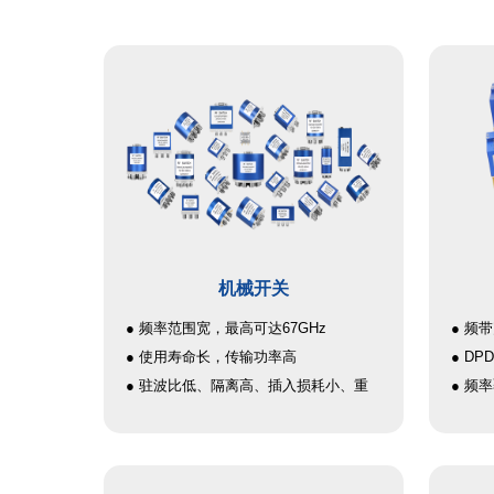
机械开关
● 频率范围宽，最高可达67GHz
● 频
● 使用寿命长，传输功率高
● D
● 驻波比低、隔离高、插入损耗小、重
● 频率
复性≤0.05dB
● 低 
● 品种丰富，包括SPDT、DPDT、
110G
SP4T、SP6T、SP10T等
● 高 