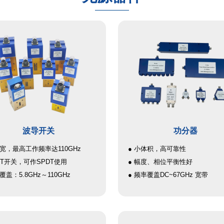
波导开关
功分器
带宽，最高工作频率达110GHz
● 小体积，高可靠性
PDT开关，可作SPDT使用
● 幅度、相位平衡性好
覆盖：5.8GHz～110GHz
● 频率覆盖DC~67GHz 宽带
驻 波：≤1.2@（75GHz～
● 系列产品，具有尺寸小，结构
Hz）
频带宽，幅度平衡、相位平衡指
隔 离：≥70dB@（75GHz～
特性