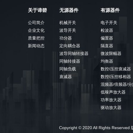
关于谛碧
无源器件
有源器件
公司简介
机械开关
电子开关
企业文化
波导开关
检波器
质量把控
功分器
偏置器
新闻动态
定向耦合器
隔直器
波导同轴转接器
微波限幅器
同轴转接器
均衡器
同轴负载
数控/压控衰减器
衰减器
数控/压控移相器
混频器/倍频器/
低噪声放大器
功率放大器
驱动放大器
Copyright © 2020 All Righ