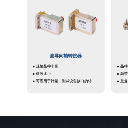
110G
● 超 
波导同轴转接器
● 规格品种丰富
● 品
● 驻波比小
● 频
● 可应用于计量、测试设备接口的转
● 重
换，提高测试灵活性